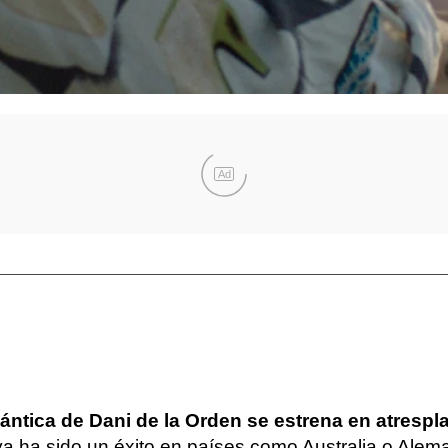
Ad
ntica de Dani de la Orden se estrena en atrespl
 ha sido un éxito en países como Australia o Aleman