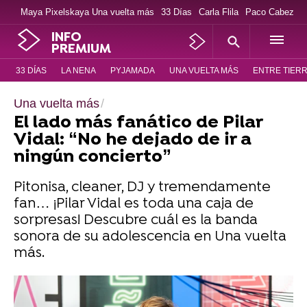
Maya Pixelskaya Una vuelta más
33 Días
Carla Flila
Paco Cabezas
INFO
PREMIUM
33 DÍAS
LA NENA
PYJAMADA
UNA VUELTA MÁS
ENTRE TIER
Una vuelta más
El lado más fanático de Pilar
Vidal: “No he dejado de ir a
ningún concierto”
Pitonisa, cleaner, DJ y tremendamente
fan… ¡Pilar Vidal es toda una caja de
sorpresas! Descubre cuál es la banda
sonora de su adolescencia en Una vuelta
más.