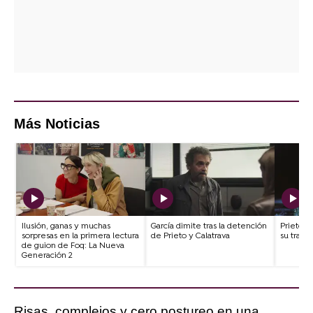
Más Noticias
Ilusión, ganas y muchas
García dimite tras la detención
Prieto e
sorpresas en la primera lectura
de Prieto y Calatrava
su traici
de guion de Foq: La Nueva
Generación 2
Risas, complejos y cero postureo en una