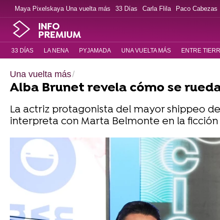
Maya Pixelskaya Una vuelta más
33 Días
Carla Flila
Paco Cabezas
INFO
PREMIUM
33 DÍAS
LA NENA
PYJAMADA
UNA VUELTA MÁS
ENTRE TIER
Una vuelta más
Alba Brunet revela cómo se rueda
La actriz protagonista del mayor shippeo de 
interpreta con Marta Belmonte en la ficción