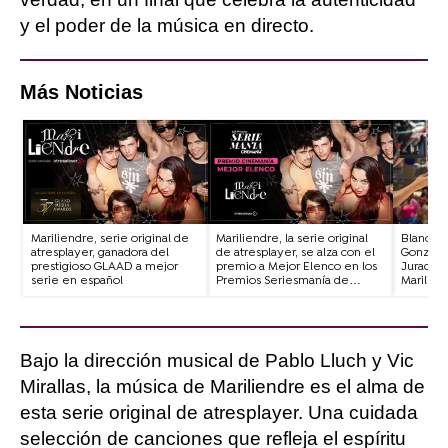
y el poder de la música en directo.
Más Noticias
Mariliendre, serie original de
Mariliendre, la serie original
Blanca M
atresplayer, ganadora del
de atresplayer, se alza con el
González
prestigioso GLAAD a mejor
premio a Mejor Elenco en los
Jurado, 
serie en español
Premios Seriesmanía de
Marilien
Cinemanía
encargad
del Orgu
Bajo la dirección musical de Pablo Lluch y Vic
Mirallas, la música de Mariliendre es el alma de
esta serie original de atresplayer. Una cuidada
selección de canciones que refleja el espíritu