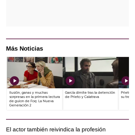
Más Noticias
Ilusión, ganas y muchas
García dimite tras la detención
Prieto e
sorpresas en la primera lectura
de Prieto y Calatrava
su traici
de guion de Foq: La Nueva
Generación 2
El actor también reivindica la profesión