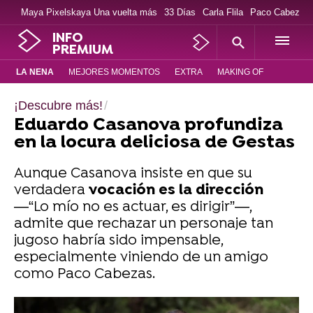
Maya Pixelskaya Una vuelta más
33 Días
Carla Flila
Paco Cabezas
INFO
PREMIUM
LA NENA
MEJORES MOMENTOS
EXTRA
MAKING OF
¡Descubre más!
Eduardo Casanova profundiza
en la locura deliciosa de Gestas
Aunque Casanova insiste en que su
verdadera
vocación es la dirección
—“Lo mío no es actuar, es dirigir”—,
admite que rechazar un personaje tan
jugoso habría sido impensable,
especialmente viniendo de un amigo
como Paco Cabezas.