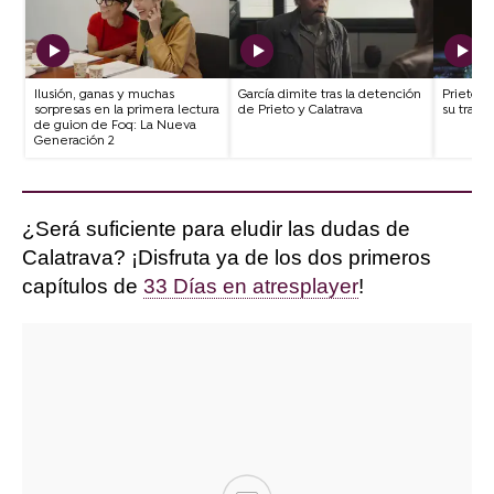
Ilusión, ganas y muchas
García dimite tras la detención
Prieto e
sorpresas en la primera lectura
de Prieto y Calatrava
su traici
de guion de Foq: La Nueva
Generación 2
¿Será suficiente para eludir las dudas de
Calatrava? ¡Disfruta ya de los dos primeros
capítulos de
33 Días en atresplayer
!