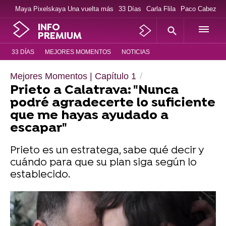
Maya Pixelskaya Una vuelta más
33 Días
Carla Flila
Paco Cabezas
INFO
PREMIUM
33 DÍAS
MEJORES MOMENTOS
NOTICIAS
Mejores Momentos | Capítulo 1
Prieto a Calatrava: "Nunca
podré agradecerte lo suficiente
que me hayas ayudado a
escapar"
Prieto es un estratega, sabe qué decir y
cuándo para que su plan siga según lo
establecido.